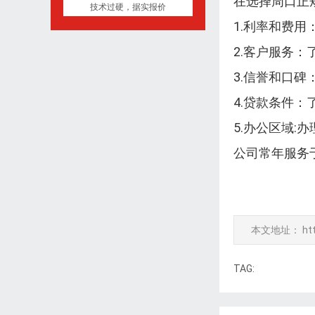
在选择周口正
技术过硬，据实报价
1.利率和费
2.客户服务
3.信誉和口
4.贷款条件
5.办公区域
公司常年服务
本文地址：
ht
TAG: