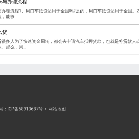
势与办理流程
与办理流程1、周口车抵贷适用于全国吗?是的，周口车抵贷适用于全国。
能够...
么贷
贷很多人为了快速资金周转，都会去申请汽车抵押贷款，也就是将贷款人
那么，周...
案号：
ICP备58913687号
网站地图