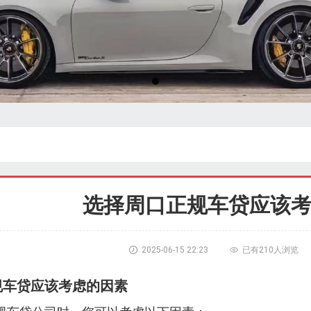
选择周口正规车贷应该

2025-06-15 22:23

已有
210人浏览
规车贷应该考虑的因素