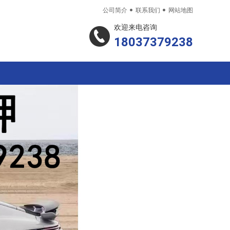


公司简介
联系我们
网站地图
欢迎来电咨询
18037379238