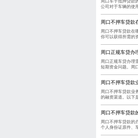
周口车子抵押贷款
公司对于车辆的使用年
周口不押车贷款在
周口不押车贷款在
你可以获得所需的资金
周口正规车贷办
周口正规车贷办理
短期资金问题。周口正
周口不押车贷款
周口不押车贷款业
的融资渠道。以下是一
周口不押车贷款
周口不押车贷款的
个人身份证原件、车辆