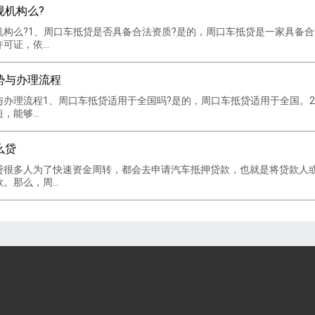
规机构么?
机构么?1、周口车抵贷是否具备合法资质?是的，周口车抵贷是一家具备
证，依...
势与办理流程
与办理流程1、周口车抵贷适用于全国吗?是的，周口车抵贷适用于全国。
能够...
么贷
贷很多人为了快速资金周转，都会去申请汽车抵押贷款，也就是将贷款人
那么，周...