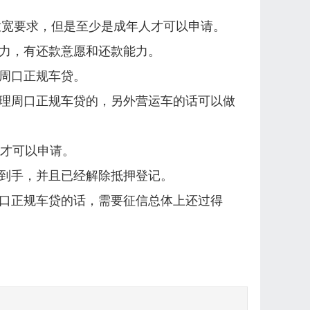
以放宽要求，但是至少是成年人才可以申请。
能力，有还款意愿和还款能力。
理周口正规车贷。
以办理周口正规车贷的，另外营运车的话可以做
车才可以申请。
拿到手，并且已经解除抵押登记。
周口正规车贷的话，需要征信总体上还过得