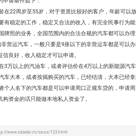
的申请条件如下：
主年龄在22周岁至55岁，对于资质比较好的客户，年龄可
区需要有稳定的工作，稳定又合法的收入，有完全民事行为
理全国牌照的业务，全国范围内的合法合规的汽车都可以办
年以内的非营运汽车，一般只要是9座以下的非营运车都是可
征信良好，收入稳定才可以申请。
估价在3万以上的汽油车，或者评估价在4万以上的新能源汽
买的汽车大本，或者按揭购买的汽车，已经结清，大本已经
下或者个人名下的汽车都是可以申请周口正规车贷的，申请
机构资金的话只能做本地私人资金了。
tp://www.sdaide.cn/xwzx/123.html