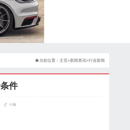

当前位置：
主页
>
新闻资讯
>
行业新闻
请条件

小编