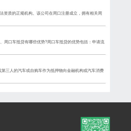
合法资质的正规机构。该公司在周口注册成立，拥有相关周
2、周口车抵贷有哪些优势?周口车抵贷的优势包括：申请流
或第三人的汽车或自购车作为抵押物向金融机构或汽车消费