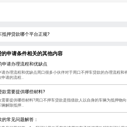
车抵押贷款哪个平台正规?
贷的申请条件相关的其他内容
的申请办理流程和优缺点
申请办理流程和优缺点周口很多小伙伴对于周口不押车贷款的办理流程和
请的流程...
贷款需要提供哪些材料?
款需要提供哪些材料?周口不押车贷款是指借款人以自身的车辆为抵押物
解除抵押...
款的常见问题解答：