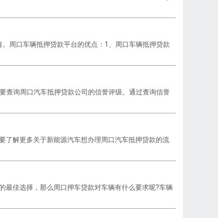
请。周口车辆抵押贷款平台的优点：1、周口车辆抵押贷款
们要查询周口汽车抵押贷款公司的信誉评级。通过查询信誉
想要了解更多关于新能源汽车想办理周口汽车抵押贷款的流
的最佳选择，那么周口押车贷款对车辆有什么要求呢?车辆