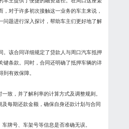
的车主提供了便捷的融资途径。在周口这座繁
而，对于许多初次接触这一业务的车主来说，
一问题进行深入探讨，帮助车主们更好地了解
同。该合同详细规定了贷款人与周口汽车抵押
关键条款。同时，合同还明确了抵押车辆的详
得到有效保障。
时一致，并了解利率的计算方式及调整规则。
期及每期还款金额，确保自身还款计划与合同
、车牌号、车架号等信息是否准确无误。