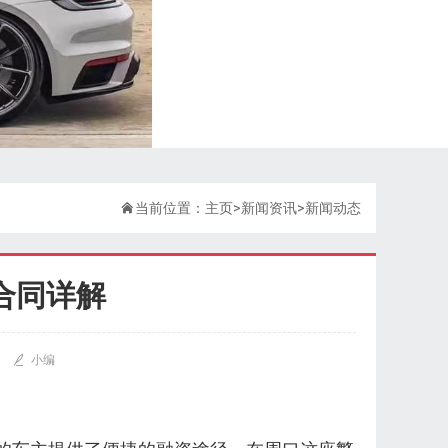

当前位置：
主页
>
新闻资讯
>
新闻动态
合同详解

小编