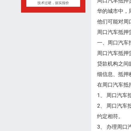
周口汽车抵押
技术过硬，据实报价
华的城市中，
他们可能对周
周口汽车抵押
一、周口汽车
周口汽车抵押
贷款机构之间
细信息、抵押
在周口汽车抵
1、 周口汽
2、 周口汽
约定相符。
3、 办理周