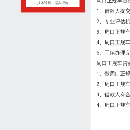
周口正规车贷
技术过硬，据实报价
1、借款人提
2、专业评估
3、周口正规
4、周口正规
5、手续办理
周口正规车贷
1、做周口正
2、周口正规
3、借款人有
4、周口正规