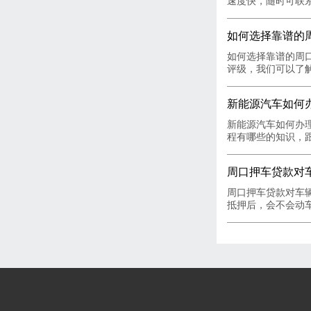
速度快，随时可联系办
如何选择靠谱的
如何选择靠谱的周
评级，我们可以了解该
新能源汽车如何
新能源汽车如何办
程有哪些的知识，跟着
周口押车贷款对
周口押车贷款对车
抵押后，会不会动车?