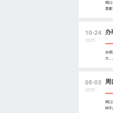
周口
需要
办
10-24
2025
办理
力，
周
08-03
2025
周口
间不