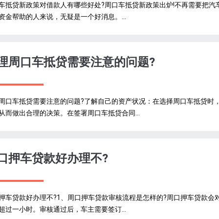
车抵贷新政策对借款人有哪些好处?周口车抵贷新政策出炉!不再需要把
资金帮助的人来说，无疑是一个好消息。...
理周口车抵贷需要注意的问题?
周口车抵贷需要注意的问题?了解自己的资产状况：在选择周口车抵贷时
从而做出合理的决策。在签署周口车抵贷合同...
口押车贷款好办理不?
押车贷款好办理不?1、周口押车贷款审核流程是怎样的?周口押车贷款会
超过一小时。审核通过后，车主需要签订...