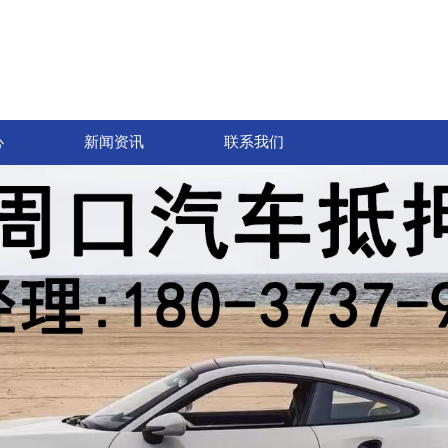
心
新闻资讯
联系我们