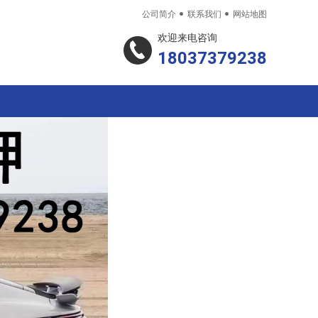


公司简介
联系我们
网站地图
欢迎来电咨询
18037379238