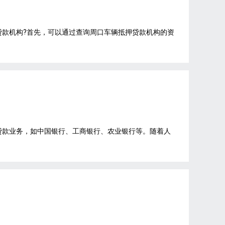
贷款机构?首先，可以通过查询周口车辆抵押贷款机构的资
贷款业务，如中国银行、工商银行、农业银行等。随着人